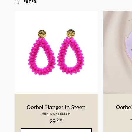
t
FILTER
i
e
:
Oorbel Hanger in Steen
Oorbe
Verkoper:
MIJN OORBELLEN
Normale
,90€
29
prijs