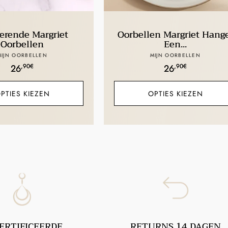
erende Margriet
Oorbellen Margriet Hang
Oorbellen
Een...
Verkoper:
Verkoper:
MIJN OORBELLEN
MIJN OORBELLEN
Normale
,90€
Normale
,90€
26
26
prijs
prijs
PTIES KIEZEN
OPTIES KIEZEN
ERTIFICEERDE
RETURNS 14 DAGEN