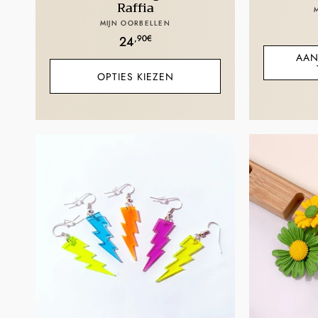
Raffia
Verkoper:
MIJN OORBELLEN
Normale
,90€
24
AAN
prijs
OPTIES KIEZEN