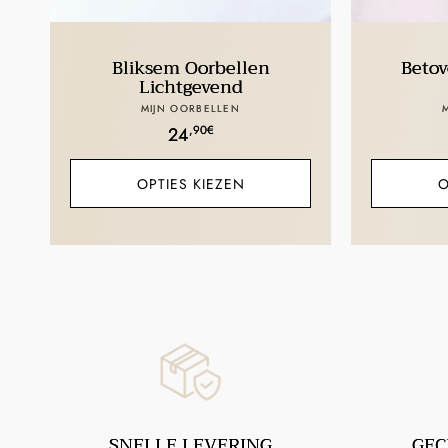
Bliksem Oorbellen
Betov
Lichtgevend
Verkoper:
MIJN OORBELLEN
Normale
,90€
24
prijs
OPTIES KIEZEN
O
SNELLE LEVERING
GEC