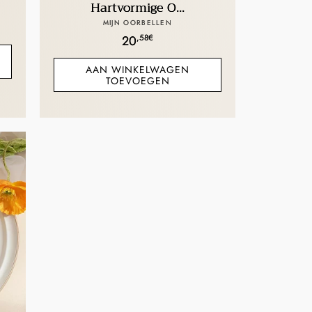
Hartvormige O...
Verkoper:
MIJN OORBELLEN
Normale
,58€
20
prijs
AAN WINKELWAGEN
TOEVOEGEN