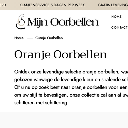
METEEN
KLANTENSERVICE 5 DAGEN PER WEEK
GRATIS LEVERING VAN
NAAR DE
CONTENT
HOME
CONTACT
Home
Oranje Oorbellen
C
Oranje Oorbellen
o
Ontdek onze levendige selectie oranje oorbellen, waar
l
gekozen vanwege de levendige kleur en stralende sc
l
Of u nu op zoek bent naar oranje oorbellen voor een 
om uw stijl te bevestigen, onze collectie zal aan al 
e
schitteren met schittering.
c