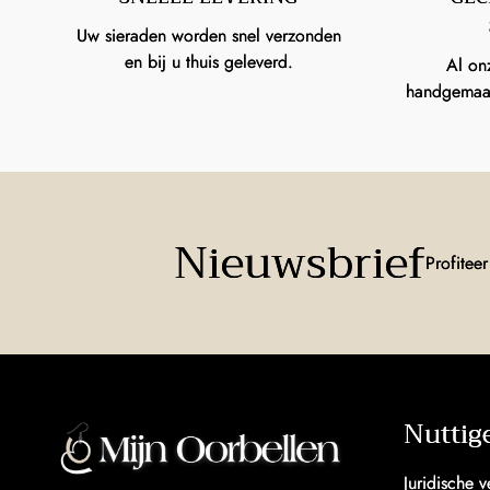
Uw sieraden worden snel verzonden
en bij u thuis geleverd.
Al on
handgemaakt
Nieuwsbrief
Profitee
Nuttig
Juridische 