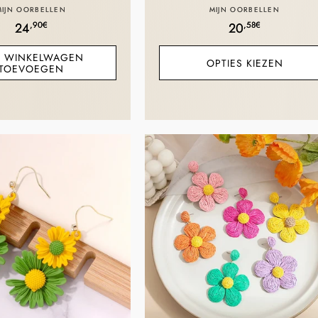
Verkoper:
Verkoper:
MIJN OORBELLEN
MIJN OORBELLEN
Normale
,90€
Normale
,58€
24
20
prijs
prijs
 WINKELWAGEN
OPTIES KIEZEN
TOEVOEGEN