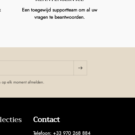
k
Een toegewijd supportteam om al uw
vragen te beantwoorden.
h op elk moment afmelden.
ecties
Contact
Telefoon: +33 970 268 884