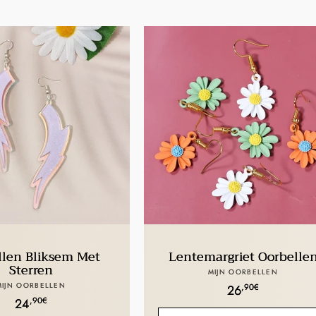
llen Bliksem Met
Lentemargriet Oorbelle
Sterren
Verkoper:
MIJN OORBELLEN
Verkoper:
MIJN OORBELLEN
Normale
,90€
26
Normale
,90€
24
prijs