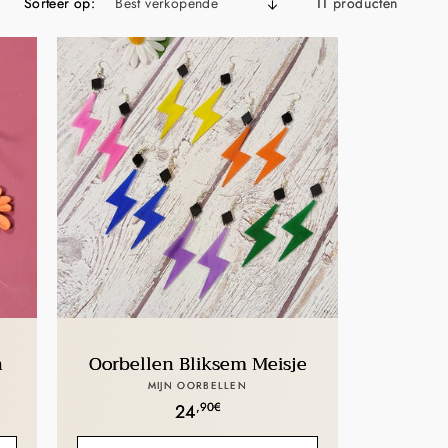
Sorteer op:
11 producten
n
Oorbellen Bliksem Meisje
Verkoper:
MIJN OORBELLEN
Normale
,90€
24
prijs