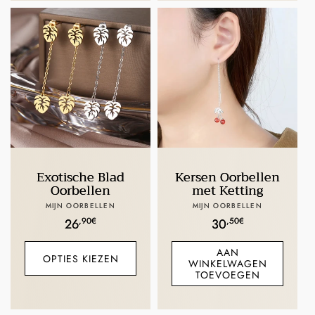
Exotische Blad
Kersen Oorbellen
Oorbellen
met Ketting
Verkoper:
Verkoper:
MIJN OORBELLEN
MIJN OORBELLEN
Normale
,90€
Normale
,50€
26
30
prijs
prijs
AAN
OPTIES KIEZEN
WINKELWAGEN
TOEVOEGEN