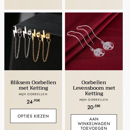
Bliksem Oorbellen
Oorbellen
met Ketting
Levensboom met
Ketting
Verkoper:
MIJN OORBELLEN
Verkoper:
MIJN OORBELLEN
Normale
,90€
24
Normale
,58€
20
prijs
prijs
OPTIES KIEZEN
AAN
WINKELWAGEN
TOEVOEGEN