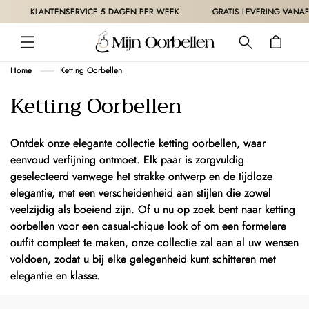
METEEN
KLANTENSERVICE 5 DAGEN PER WEEK
GRATIS LEVERING VANAF 30€
NAAR DE
CONTENT
Winkelwagen
Home
Ketting Oorbellen
C
Ketting Oorbellen
o
l
Ontdek onze elegante collectie ketting oorbellen, waar
eenvoud verfijning ontmoet. Elk paar is zorgvuldig
l
geselecteerd vanwege het strakke ontwerp en de tijdloze
e
elegantie, met een verscheidenheid aan stijlen die zowel
c
veelzijdig als boeiend zijn. Of u nu op zoek bent naar ketting
oorbellen voor een casual-chique look of om een formelere
t
outfit compleet te maken, onze collectie zal aan al uw wensen
i
voldoen, zodat u bij elke gelegenheid kunt schitteren met
elegantie en klasse.
e