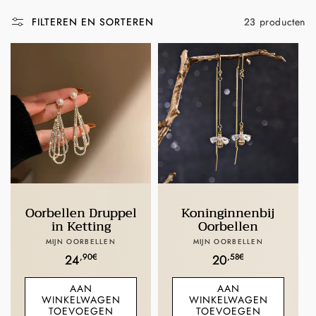
:
23 producten
FILTEREN EN SORTEREN
Oorbellen Druppel
Koninginnenbij
in Ketting
Oorbellen
Verkoper:
Verkoper:
MIJN OORBELLEN
MIJN OORBELLEN
Normale
,90€
Normale
,58€
24
20
prijs
prijs
AAN
AAN
WINKELWAGEN
WINKELWAGEN
TOEVOEGEN
TOEVOEGEN