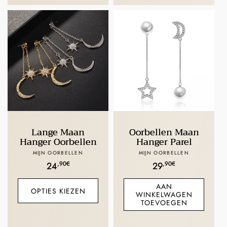
Lange Maan
Oorbellen Maan
Hanger Oorbellen
Hanger Parel
Verkoper:
Verkoper:
MIJN OORBELLEN
MIJN OORBELLEN
Normale
,90€
Normale
,90€
24
29
prijs
prijs
AAN
OPTIES KIEZEN
WINKELWAGEN
TOEVOEGEN