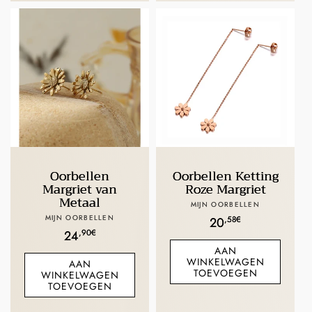
Oorbellen
Oorbellen Ketting
Margriet van
Roze Margriet
Metaal
Verkoper:
MIJN OORBELLEN
Verkoper:
MIJN OORBELLEN
Normale
,58€
20
Normale
,90€
24
prijs
AAN
prijs
WINKELWAGEN
AAN
TOEVOEGEN
WINKELWAGEN
TOEVOEGEN