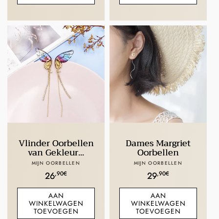
Vlinder Oorbellen
Dames Margriet
van Gekleur...
Oorbellen
Verkoper:
Verkoper:
MIJN OORBELLEN
MIJN OORBELLEN
Normale
,90€
Normale
,90€
26
29
prijs
prijs
AAN
AAN
WINKELWAGEN
WINKELWAGEN
TOEVOEGEN
TOEVOEGEN