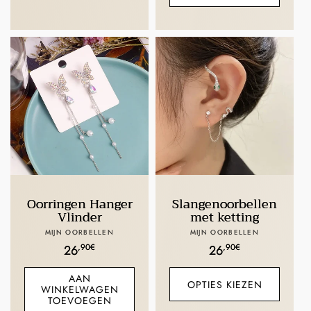
Oorringen Hanger
Slangenoorbellen
Vlinder
met ketting
Verkoper:
Verkoper:
MIJN OORBELLEN
MIJN OORBELLEN
Normale
,90€
Normale
,90€
26
26
prijs
prijs
AAN
OPTIES KIEZEN
WINKELWAGEN
TOEVOEGEN