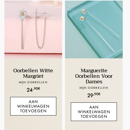
Oorbellen Witte
Marguerite
Margriet
Oorbellen Voor
Dames
Verkoper:
MIJN OORBELLEN
Verkoper:
MIJN OORBELLEN
Normale
,90€
24
Normale
,90€
29
prijs
AAN
prijs
WINKELWAGEN
AAN
TOEVOEGEN
WINKELWAGEN
TOEVOEGEN