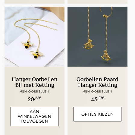
Hanger Oorbellen
Oorbellen Paard
Bij met Ketting
Hanger Ketting
Verkoper:
Verkoper:
MIJN OORBELLEN
MIJN OORBELLEN
Normale
,58€
Normale
,37€
20
45
prijs
prijs
AAN
OPTIES KIEZEN
WINKELWAGEN
TOEVOEGEN