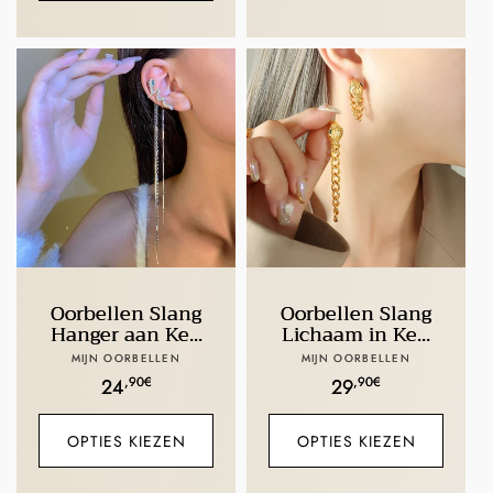
Oorbellen Slang
Oorbellen Slang
Hanger aan Ke...
Lichaam in Ke...
Verkoper:
Verkoper:
MIJN OORBELLEN
MIJN OORBELLEN
Normale
,90€
Normale
,90€
24
29
prijs
prijs
OPTIES KIEZEN
OPTIES KIEZEN