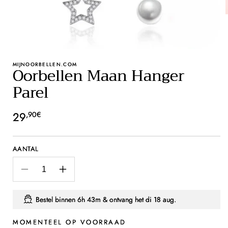
MIJNOORBELLEN.COM
Oorbellen Maan Hanger
Parel
Normale
29
,90€
prijs
AANTAL
Aantal
Aantal
verlagen
verhogen
voor
voor
Bestel binnen
6h 43m
& ontvang het
di 18 aug.
Oorbellen
Oorbellen
Maan
Maan
MOMENTEEL OP VOORRAAD
Hanger
Hanger