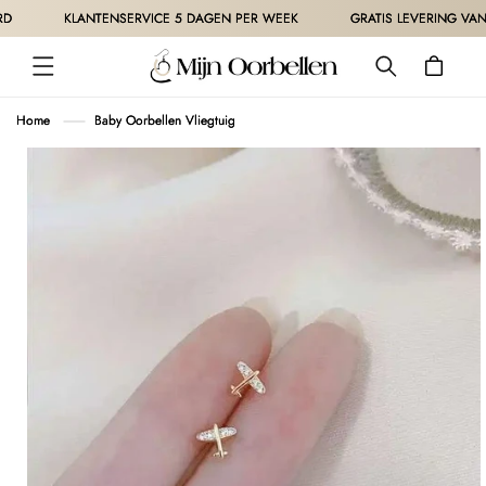
METEEN
KLANTENSERVICE 5 DAGEN PER WEEK
GRATIS LEVERING VANAF 
NAAR DE
CONTENT
Winkelwagen
Home
Baby Oorbellen Vliegtuig
 DIRECT NAAR
ODUCTINFORMATIE