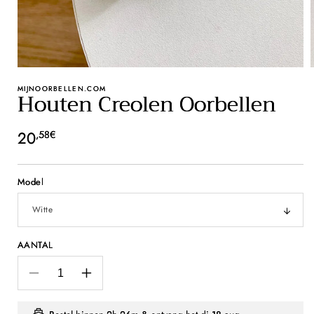
MIJNOORBELLEN.COM
Houten Creolen Oorbellen
Normale
20
,58€
prijs
Model
AANTAL
Aantal
Aantal
verlagen
verhogen
voor
voor