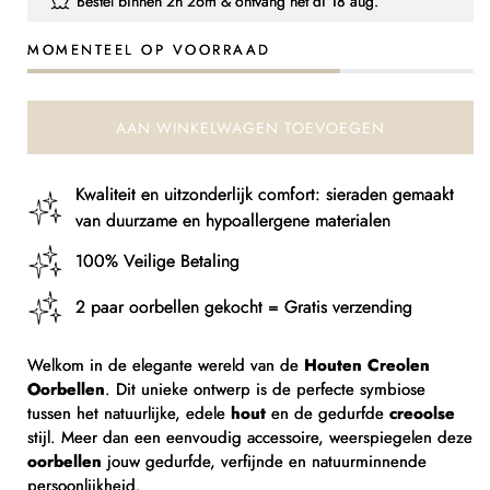
Bestel binnen
2h 26m
& ontvang het
di 18 aug.
Houten
Houten
Creolen
Creolen
MOMENTEEL OP VOORRAAD
Oorbellen
Oorbellen
AAN WINKELWAGEN TOEVOEGEN
Kwaliteit en uitzonderlijk comfort: sieraden gemaakt
van duurzame en hypoallergene materialen
100% Veilige Betaling
2 paar oorbellen gekocht = Gratis verzending
Welkom in de elegante wereld van de
Houten Creolen
Oorbellen
. Dit unieke ontwerp is de perfecte symbiose
tussen het natuurlijke, edele
hout
en de gedurfde
creoolse
stijl. Meer dan een eenvoudig accessoire, weerspiegelen deze
oorbellen
jouw gedurfde, verfijnde en natuurminnende
persoonlijkheid.