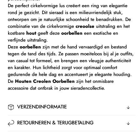
De perfect cirkelvormige lus creëert een ring van elegantie
rond je gezicht. Dit sieraad is een milieuvriendelijk stuk,
ontworpen om je natuurlijke schoonheid te benadrukken. De
combinatie van de cirkelvormige
creoolse
uitstraling en het
kostbare
hout
geeft deze
oorbellen
een exotische en
verfijnde uitstraling.
Deze
oorbellen
zijn met de hand vervaardigd en bestand
tegen de tand des tijds. Ze passen moeiteloos bij al je outfits,
van casual tot formeel, en brengen een vleugje authenticiteit
en karakter. Hun lichtheid zorgt voor optimaal comfort
gedurende de hele dag en accentueert je elegante houding.
De
Houten Creolen Oorbellen
zijn het onmisbare
accessoire dat ontbrak in jouw sieradencollectie.
VERZENDINFORMATIE
RETOURNEREN & TERUGBETALING