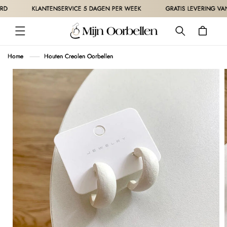
METEEN
KLANTENSERVICE 5 DAGEN PER WEEK
GRATIS LEVERING VANAF 
NAAR DE
CONTENT
Winkelwagen
Home
Houten Creolen Oorbellen
 DIRECT NAAR
ODUCTINFORMATIE