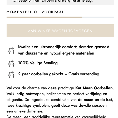
Bestel binnen
12h 58m
& ontvang het
di 18 aug.
Oorbellen
Oorbellen
Kat
Kat
MOMENTEEL OP VOORRAAD
Maan
Maan
AAN WINKELWAGEN TOEVOEGEN
Kwaliteit en uitzonderlijk comfort: sieraden gemaakt
van duurzame en hypoallergene materialen
100% Veilige Betaling
2 paar oorbellen gekocht = Gratis verzending
Val voor de charme van deze prachtige
Kat Maan Oorbellen
.
Vakkundig ontworpen, belichamen ze perfect verfijning en
elegantie. De ingenieuze combinatie van de
maan
en de
kat
,
twee krachtige symbolen, geeft deze waardevolle sieraden
een unieke dimensie.
De maan, een goddelijke representatie van vrouwelijkheid,