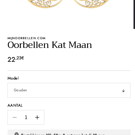
MIJNOORBELLEN.COM
Oorbellen Kat Maan
Normale
22
,23€
prijs
Model
AANTAL
Aantal
Aantal
verlagen
verhogen
voor
voor