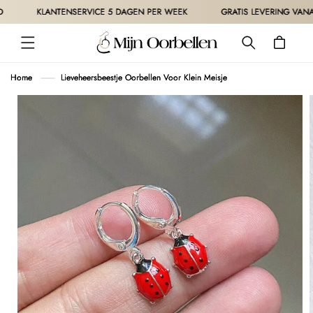
METEEN
KLANTENSERVICE 5 DAGEN PER WEEK
GRATIS LEVERING VANAF 30
NAAR DE
CONTENT
Winkelwagen
Home
Lieveheersbeestje Oorbellen Voor Klein Meisje
 DIRECT NAAR
ODUCTINFORMATIE