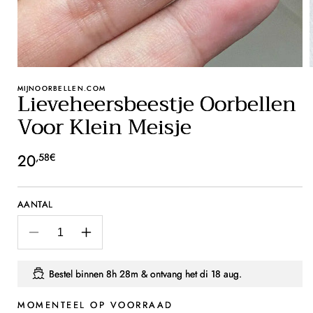
MIJNOORBELLEN.COM
Lieveheersbeestje Oorbellen
Voor Klein Meisje
Normale
20
,58€
prijs
AANTAL
Aantal
Aantal
verlagen
verhogen
voor
voor
Bestel binnen
8h 28m
& ontvang het
di 18 aug.
Lieveheersbeestje
Lieveheersbeestje
Oorbellen
Oorbellen
MOMENTEEL OP VOORRAAD
Voor
Voor