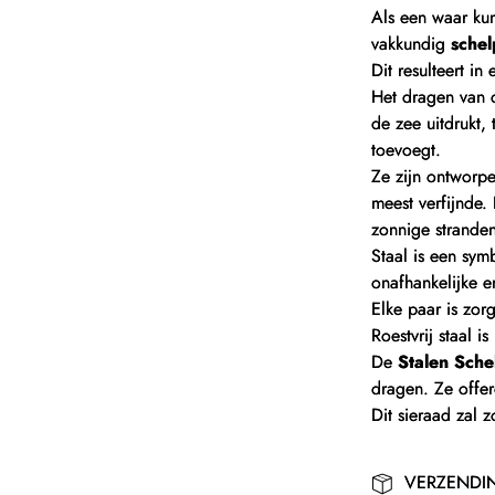
Als een waar ku
vakkundig
sche
Dit resulteert 
Het dragen van d
de zee uitdrukt, 
toevoegt.
Ze zijn ontworpe
meest verfijnde
zonnige strande
Staal is een sy
onafhankelijke e
Elke paar is zor
Roestvrij staal i
De
Stalen Sche
dragen. Ze offere
Dit sieraad zal z
VERZENDI