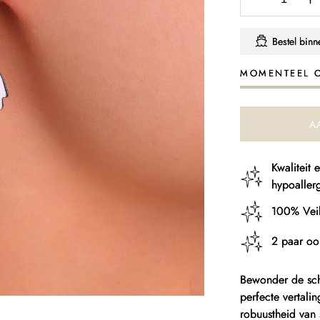
Aantal
A
verlagen
v
voor
v
Bestel bin
Oorbellen
O
Schelpen
S
MOMENTEEL 
van
v
Staal
S
A
Kwaliteit
hypoaller
100% Veil
2 paar oo
Bewonder de sc
perfecte vertali
robuustheid van 