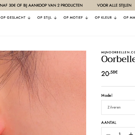
F BIJ AANKOOP VAN 2 PRODUCTEN
VOOR ALLE STIJLEN
KWALI
OP GESLACHT
OP STIJL
OP MOTIEF
OP KLEUR
OP MA
MIJNOORBELLEN.C
Oorbell
Normale
20
,58€
prijs
Model
AANTAL