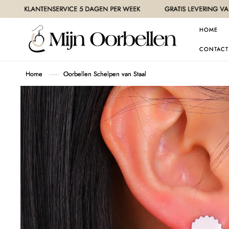
METEEN
NTENSERVICE 5 DAGEN PER WEEK
GRATIS LEVERING VANAF 30€ O
NAAR DE
CONTENT
HOME
CONTACT
Home
Oorbellen Schelpen van Staal
GA DIRECT NAAR
PRODUCTINFORMATIE