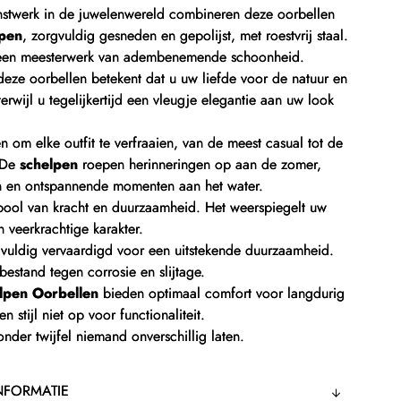
nstwerk in de juwelenwereld combineren deze oorbellen
lpen
, zorgvuldig gesneden en gepolijst, met roestvrij staal.
in een meesterwerk van adembenemende schoonheid.
eze oorbellen betekent dat u uw liefde voor de natuur en
terwijl u tegelijkertijd een vleugje elegantie aan uw look
n om elke outfit te verfraaien, van de meest casual tot de
. De
schelpen
roepen herinneringen op aan de zomer,
n en ontspannende momenten aan het water.
mbool van kracht en duurzaamheid. Het weerspiegelt uw
n veerkrachtige karakter.
gvuldig vervaardigd voor een uitstekende duurzaamheid.
s bestand tegen corrosie en slijtage.
lpen Oorbellen
bieden optimaal comfort voor langdurig
n stijl niet op voor functionaliteit.
onder twijfel niemand onverschillig laten.
NFORMATIE