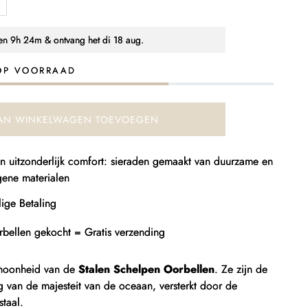
antal
erhogen
oor
nen
9h 24m
& ontvang het
di 18 aug.
orbellen
chelpen
OP VOORRAAD
an
taal
AN WINKELWAGEN TOEVOEGEN
 en uitzonderlijk comfort: sieraden gemaakt van duurzame en
gene materialen
ige Betaling
rbellen gekocht = Gratis verzending
hoonheid van de
Stalen Schelpen Oorbellen
. Ze zijn de
ng van de majesteit van de oceaan, versterkt door de
staal.