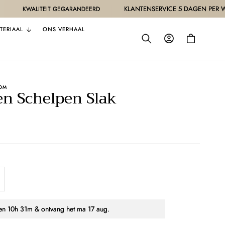
KLANTENSERVICE 5 DAGEN PER WEEK
LITEIT GEGARANDEERD
TERIAAL
ONS VERHAAL
Inloggen
Winkelwagen
OM
en Schelpen Slak
antal
erhogen
oor
nen
10h 31m
& ontvang het
ma 17 aug.
orbellen