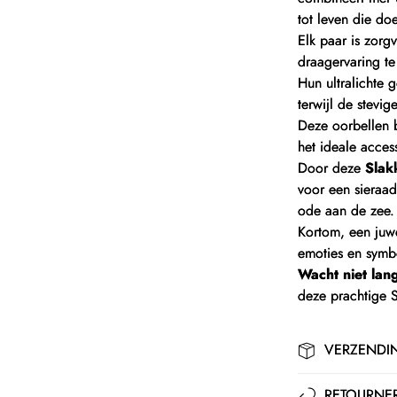
tot leven die d
Elk paar is zorg
draagervaring t
Hun ultralichte 
terwijl de stevi
Deze oorbellen
het ideale access
Door deze
Slak
voor een sieraad
ode aan de zee.
Kortom, een juwee
emoties en symbo
Wacht niet lan
deze prachtige 
VERZENDI
RETOURNER