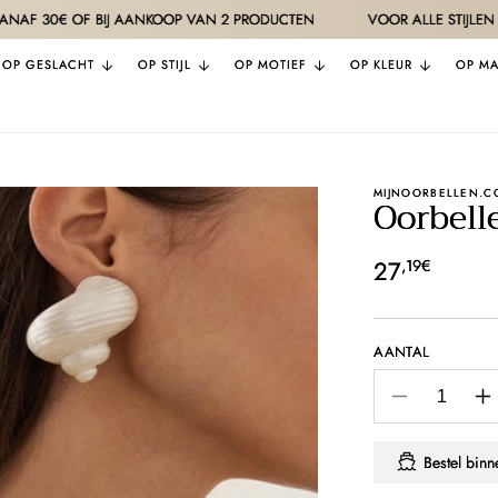
OF BIJ AANKOOP VAN 2 PRODUCTEN
VOOR ALLE STIJLEN
KWA
OP GESLACHT
OP STIJL
OP MOTIEF
OP KLEUR
OP MA
MIJNOORBELLEN.C
Oorbell
Normale
27
,19€
prijs
AANTAL
Aantal
A
verlagen
v
voor
v
Bestel bin
Oorbellen
O