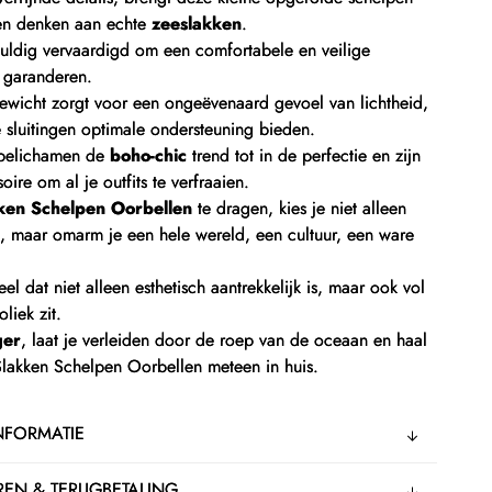
oen denken aan echte
zeeslakken
.
vuldig vervaardigd om een comfortabele en veilige
e garanderen.
gewicht zorgt voor een ongeëvenaard gevoel van lichtheid,
ge sluitingen optimale ondersteuning bieden.
 belichamen de
boho-chic
trend tot in de perfectie en zijn
oire om al je outfits te verfraaien.
ken Schelpen Oorbellen
te dragen, kies je niet alleen
, maar omarm je een hele wereld, een cultuur, een ware
l dat niet alleen esthetisch aantrekkelijk is, maar ook vol
liek zit.
ger
, laat je verleiden door de roep van de oceaan en haal
Slakken Schelpen Oorbellen meteen in huis.
NFORMATIE
EN & TERUGBETALING