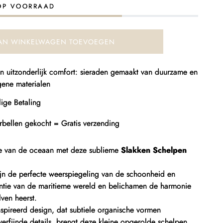
chelpen
OP VOORRAAD
lak
AN WINKELWAGEN TOEVOEGEN
 en uitzonderlijk comfort: sieraden gemaakt van duurzame en
gene materialen
ige Betaling
rbellen gekocht = Gratis verzending
te van de oceaan met deze sublieme
Slakken Schelpen
ijn de perfecte weerspiegeling van de schoonheid en
antie van de maritieme wereld en belichamen de harmonie
ven heerst.
spireerd design, dat subtiele organische vormen
erfijnde details, brengt deze kleine opgerolde schelpen