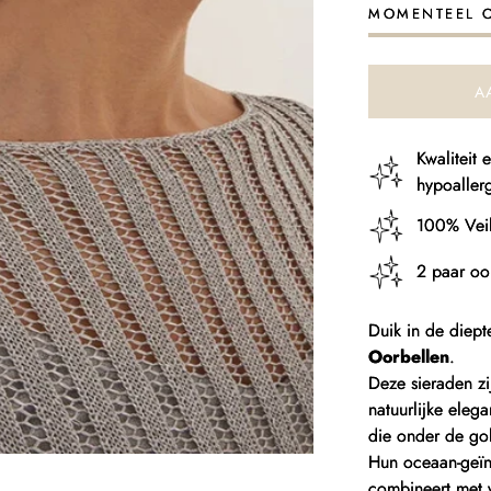
Schelpen
S
MOMENTEEL 
Slak
S
A
Kwaliteit
hypoaller
100% Veil
2 paar oo
Duik in de diep
Oorbellen
.
Deze sieraden z
natuurlijke eleg
die onder de gol
Hun oceaan-geïn
combineert met v