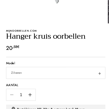
MIJNOORBELLEN.COM
Hanger kruis oorbellen
Normale
20
,58€
prijs
Model
AANTAL
Aantal
Aantal
verlagen
verhogen
voor
voor