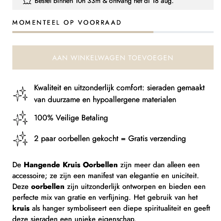
Bestel binnen
10h 33m
& ontvang het
di 18 aug.
Hanger
Hanger
kruis
kruis
MOMENTEEL OP VOORRAAD
oorbellen
oorbellen
AAN WINKELWAGEN TOEVOEGEN
Kwaliteit en uitzonderlijk comfort: sieraden gemaakt
van duurzame en hypoallergene materialen
100% Veilige Betaling
2 paar oorbellen gekocht = Gratis verzending
De
Hangende Kruis Oorbellen
zijn meer dan alleen een
accessoire; ze zijn een manifest van elegantie en uniciteit.
Deze
oorbellen
zijn uitzonderlijk ontworpen en bieden een
perfecte mix van gratie en verfijning. Het gebruik van het
kruis
als hanger symboliseert een diepe spiritualiteit en geeft
deze sieraden een unieke eigenschap.