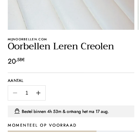
MIJNOORBELLEN.COM
Oorbellen Leren Creolen
Normale
20
,58€
prijs
AANTAL
Aantal
Aantal
verlagen
verhogen
voor
voor
Bestel binnen
4h 53m
& ontvang het
ma 17 aug.
Oorbellen
Oorbellen
Leren
Leren
MOMENTEEL OP VOORRAAD
Creolen
Creolen