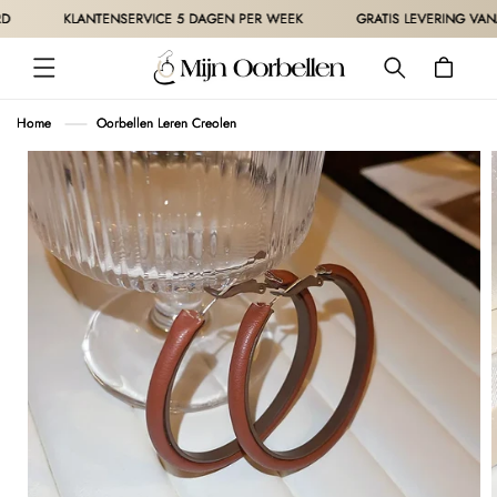
METEEN
KLANTENSERVICE 5 DAGEN PER WEEK
GRATIS LEVERING VANAF 3
NAAR DE
CONTENT
Winkelwagen
Home
Oorbellen Leren Creolen
 DIRECT NAAR
ODUCTINFORMATIE