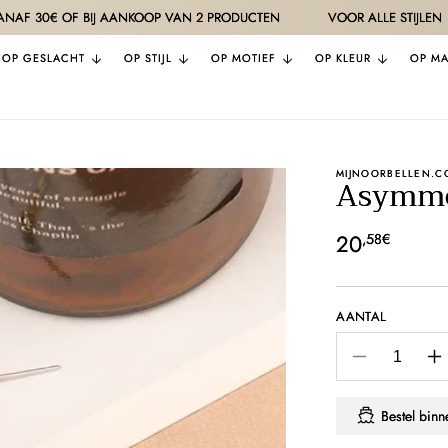
OF BIJ AANKOOP VAN 2 PRODUCTEN
VOOR ALLE STIJLEN
KWAL
OP GESLACHT
OP STIJL
OP MOTIEF
OP KLEUR
OP MA
MIJNOORBELLEN.C
Asymmet
Normale
20
,58€
prijs
AANTAL
Aantal
A
verlagen
v
voor
v
Bestel bin
Asymmetri
A