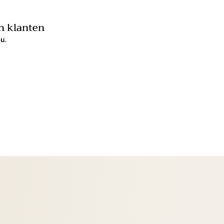
n klanten
ou.