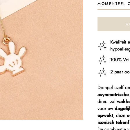
Disney
D
MOMENTEEL 
Oorbellen
O
A
Kwaliteit
hypoaller
100% Veil
2 paar oo
Dompel uzelf on
asymmetrische 
direct zal
wakk
voor uw
dagelij
opwekt
, deze
o
iconisch tekenf
De combinatie 