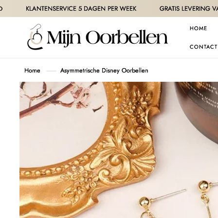
METEEN
ANTENSERVICE 5 DAGEN PER WEEK
GRATIS LEVERING VANAF 30€ 
NAAR DE
CONTENT
HOME
CONTACT
Home
Asymmetrische Disney Oorbellen
GA DIRECT NAAR
PRODUCTINFORMATIE