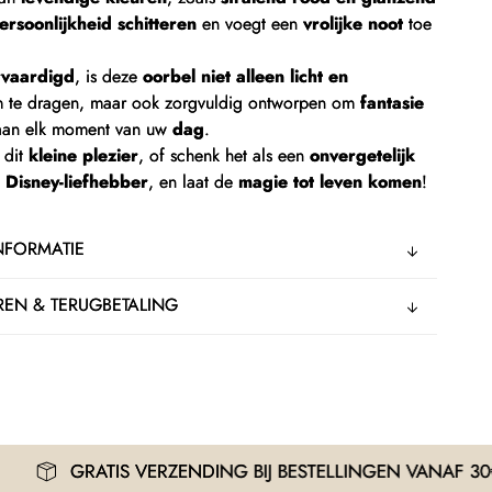
ersoonlijkheid schitteren
en voegt een
vrolijke noot
toe
rvaardigd
, is deze
oorbel niet alleen licht en
 te dragen, maar ook zorgvuldig ontworpen om
fantasie
an elk moment van uw
dag
.
 dit
kleine plezier
, of schenk het als een
onvergetelijk
n
Disney-liefhebber
, en laat de
magie tot leven komen
!
NFORMATIE
EN & TERUGBETALING
IS VERZENDING BIJ BESTELLINGEN VANAF 30€