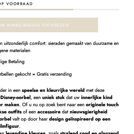
isney
OP VOORRAAD
orbellen
AN WINKELWAGEN TOEVOEGEN
 en uitzonderlijk comfort: sieraden gemaakt van duurzame en
gene materialen
ige Betaling
rbellen gekocht = Gratis verzending
der in een
speelse en kleurrijke wereld
met deze
Disney-oorbel
, een
uniek stuk
dat uw
innerlijke kind
er maken
. Of u nu op zoek bent naar een
originele touch
kse outfits
of een
accessoire
dat
nieuwsgierigheid
orbel
valt op door haar
design geïnspireerd op een
ilmfiguur
.
van
levendige kleuren
, zoals
stralend rood en glanzend