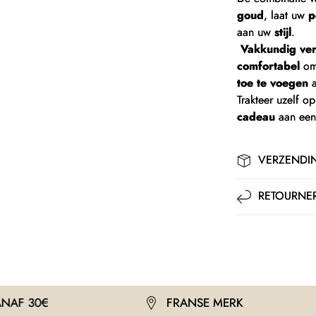
goud
, laat uw
p
aan uw
stijl
.
Vakkundig ve
comfortabel
om
toe te voegen
a
Trakteer uzelf op
cadeau
aan ee
VERZENDI
RETOURNER
FRANSE MERK
GRAT