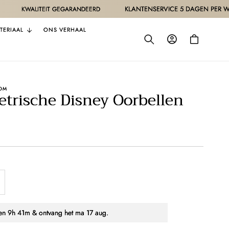
KLANTENSERVICE 5 DAGEN PER WEEK
ITEIT GEGARANDEERD
TERIAAL
ONS VERHAAL
Inloggen
Winkelwagen
OM
rische Disney Oorbellen
antal
erhogen
oor
nen
9h 41m
& ontvang het
ma 17 aug.
sche
symmetrische