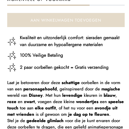
Oorbellen
Oorbellen
Verwondering
Verwondering
AAN WINKELWAGEN TOEVOEGEN
Kwaliteit en uitzonderlijk comfort: sieraden gemaakt
van duurzame en hypoallergene materialen
100% Veilige Betaling
2 paar oorbellen gekocht = Gratis verzending
Laat je betoveren door deze
schattige
oorbellen in de vorm
van een
personagehoofd
, geïnspireerd door de
magische
wereld van
Disney
. Met hun
levendige
kleuren in
blauw
,
roze
en
zwart
, voegen deze kleine
wondertjes
een
speelse
touch
toe aan
elke outfit
, of het nu voor een
avondje uit
met vrienden
is of gewoon om
je dag op te fleuren
.
Stel je de
gedeelde glimlach
voor die je kunt ervaren door
deze oorbellen te dragen, die een geliefd animatiepersonage