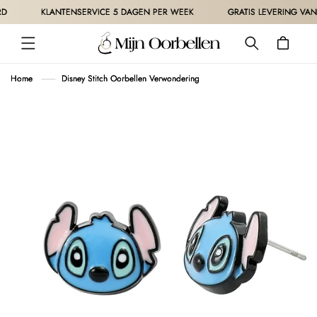
METEEN
KLANTENSERVICE 5 DAGEN PER WEEK
GRATIS LEVERING VANAF 
NAAR DE
CONTENT
Winkelwagen
Home
Disney Stitch Oorbellen Verwondering
 DIRECT NAAR
ODUCTINFORMATIE