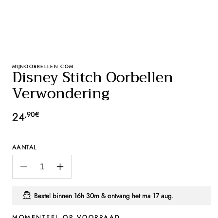
MIJNOORBELLEN.COM
Disney Stitch Oorbellen
Verwondering
Normale
24
,90€
prijs
AANTAL
Aantal
Aantal
verlagen
verhogen
voor
voor
Bestel binnen
16h 30m
& ontvang het
ma 17 aug.
Disney
Disney
Stitch
Stitch
MOMENTEEL OP VOORRAAD