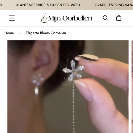
METEEN
KLANTENSERVICE 5 DAGEN PER WEEK
GRATIS LEVERING VANAF 3
NAAR DE
CONTENT
Winkelwagen
Home
Elegante Bloem Oorbellen
 DIRECT NAAR
ODUCTINFORMATIE