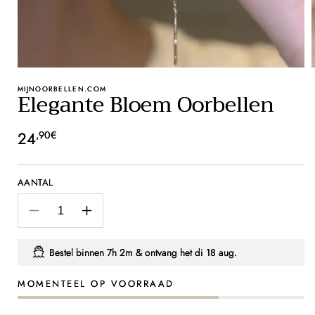
MIJNOORBELLEN.COM
Elegante Bloem Oorbellen
Normale
24
,90€
prijs
AANTAL
Aantal
Aantal
verlagen
verhogen
voor
voor
Bestel binnen
7h 2m
& ontvang het
di 18 aug.
Elegante
Elegante
Bloem
Bloem
MOMENTEEL OP VOORRAAD
Oorbellen
Oorbellen