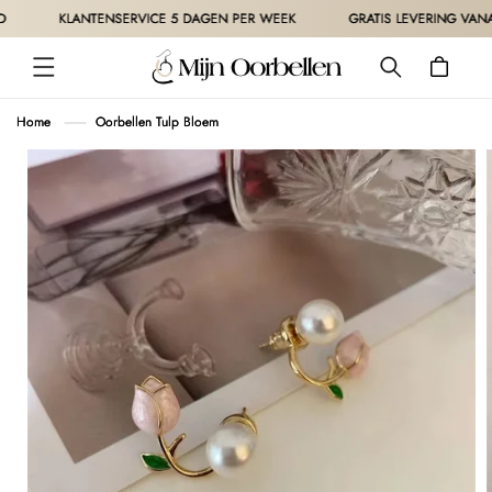
METEEN
KLANTENSERVICE 5 DAGEN PER WEEK
GRATIS LEVERING VANAF 3
NAAR DE
CONTENT
Winkelwagen
Home
Oorbellen Tulp Bloem
 DIRECT NAAR
ODUCTINFORMATIE