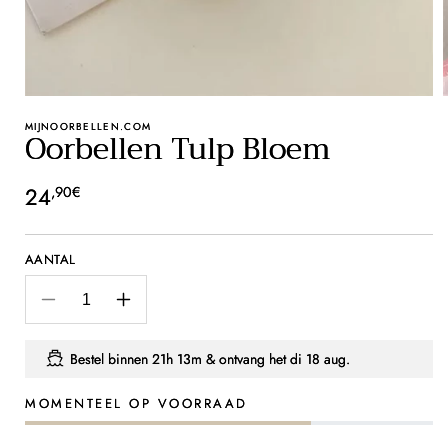
MIJNOORBELLEN.COM
Oorbellen Tulp Bloem
Normale
24
,90€
prijs
AANTAL
Aantal
Aantal
verlagen
verhogen
voor
voor
Bestel binnen
21h 13m
& ontvang het
di 18 aug.
Oorbellen
Oorbellen
Tulp
Tulp
MOMENTEEL OP VOORRAAD
Bloem
Bloem