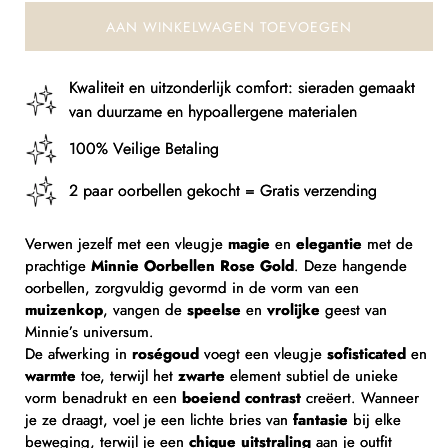
AAN WINKELWAGEN TOEVOEGEN
Kwaliteit en uitzonderlijk comfort: sieraden gemaakt
van duurzame en hypoallergene materialen
100% Veilige Betaling
2 paar oorbellen gekocht = Gratis verzending
Verwen jezelf met een vleugje
magie
en
elegantie
met de
prachtige
Minnie Oorbellen Rose Gold
. Deze hangende
oorbellen, zorgvuldig gevormd in de vorm van een
muizenkop
, vangen de
speelse
en
vrolijke
geest van
Minnie’s universum.
De afwerking in
roségoud
voegt een vleugje
sofisticated
en
warmte
toe, terwijl het
zwarte
element subtiel de unieke
vorm benadrukt en een
boeiend contrast
creëert. Wanneer
je ze draagt, voel je een lichte bries van
fantasie
bij elke
beweging, terwijl je een
chique uitstraling
aan je outfit