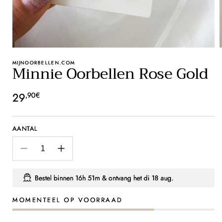
MIJNOORBELLEN.COM
Minnie Oorbellen Rose Gold
Normale
29
,90€
prijs
AANTAL
Aantal
Aantal
verlagen
verhogen
voor
voor
Bestel binnen
16h 51m
& ontvang het
di 18 aug.
Minnie
Minnie
Oorbellen
Oorbellen
MOMENTEEL OP VOORRAAD
Rose
Rose
Gold
Gold