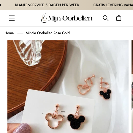
METEEN
KLANTENSERVICE 5 DAGEN PER WEEK
GRATIS LEVERING VANAF 30
NAAR DE
CONTENT
Winkelwagen
Home
Minnie Oorbellen Rose Gold
 DIRECT NAAR
ODUCTINFORMATIE