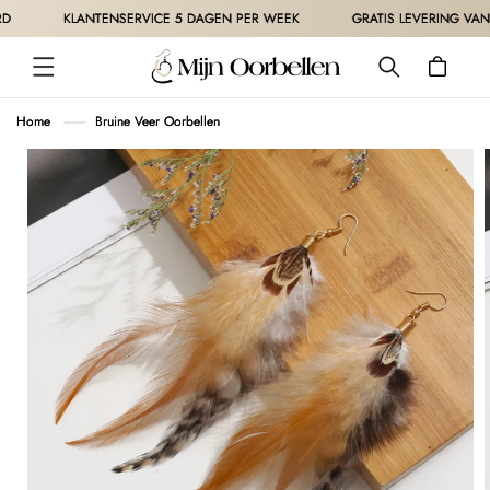
METEEN
KLANTENSERVICE 5 DAGEN PER WEEK
GRATIS LEVERING VANAF 
NAAR DE
CONTENT
Winkelwagen
Home
Bruine Veer Oorbellen
 DIRECT NAAR
ODUCTINFORMATIE