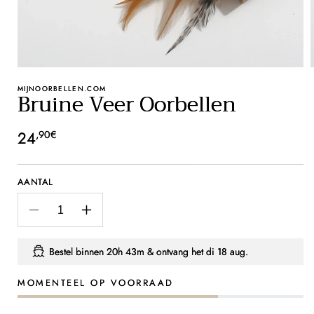
MIJNOORBELLEN.COM
Bruine Veer Oorbellen
Normale
24
,90€
prijs
AANTAL
Aantal
Aantal
verlagen
verhogen
voor
voor
Bestel binnen
20h 42m
& ontvang het
di 18 aug.
Bruine
Bruine
Veer
Veer
MOMENTEEL OP VOORRAAD
Oorbellen
Oorbellen