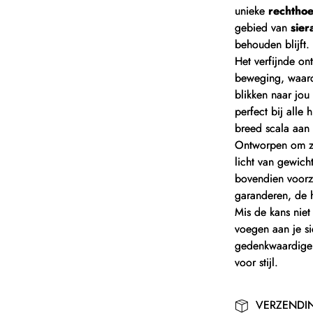
unieke
rechtho
gebied van
sie
behouden blijft.
Het verfijnde on
beweging, waard
blikken naar jou
perfect bij alle
breed scala aan o
Ontworpen om zo
licht van gewic
bovendien voorzi
garanderen, de 
Mis de kans nie
voegen aan je si
gedenkwaardige 
voor stijl.
VERZENDI