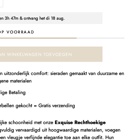
antal
erhogen
oor
nen
3h 47m
& ontvang het
di 18 aug.
ige
echthoekige
xquise
OP VOORRAAD
orbellen
AN WINKELWAGEN TOEVOEGEN
 en uitzonderlijk comfort: sieraden gemaakt van duurzame en
gene materialen
ige Betaling
rbellen gekocht = Gratis verzending
rlijke schoonheid met onze
Exquise Rechthoekige
gvuldig vervaardigd uit hoogwaardige materialen, voegen
en vleugje verfijnde elegantie toe aan elke outfit. Hun