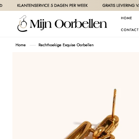
METEEN
LANTENSERVICE 5 DAGEN PER WEEK
GRATIS LEVERING VANAF 30€
NAAR DE
CONTENT
HOME
CONTACT
Home
Rechthoekige Exquise Oorbellen
GA DIRECT NAAR
PRODUCTINFORMATIE