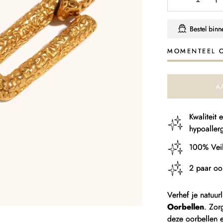
Aantal
A
verlagen
v
voor
v
Bestel bin
Rechthoek
R
Exquise
E
MOMENTEEL 
Oorbellen
O
A
Kwaliteit
hypoaller
100% Veil
2 paar oo
Verhef je natuu
Oorbellen
. Zor
deze oorbellen e