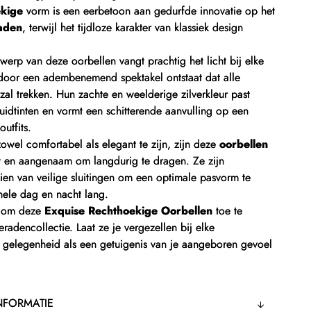
ekige
vorm is een eerbetoon aan gedurfde innovatie op het
raden
, terwijl het tijdloze karakter van klassiek design
twerp van deze oorbellen vangt prachtig het licht bij elke
oor een adembenemend spektakel ontstaat dat alle
 zal trekken. Hun zachte en weelderige zilverkleur past
 huidtinten en vormt een schitterende aanvulling op een
utfits.
wel comfortabel als elegant te zijn, zijn deze
oorbellen
ht en aangenaam om langdurig te dragen. Ze zijn
en van veilige sluitingen om een optimale pasvorm te
hele dag en nacht lang.
t om deze
Exquise Rechthoekige Oorbellen
toe te
eradencollectie. Laat ze je vergezellen bij elke
gelegenheid als een getuigenis van je aangeboren gevoel
NFORMATIE