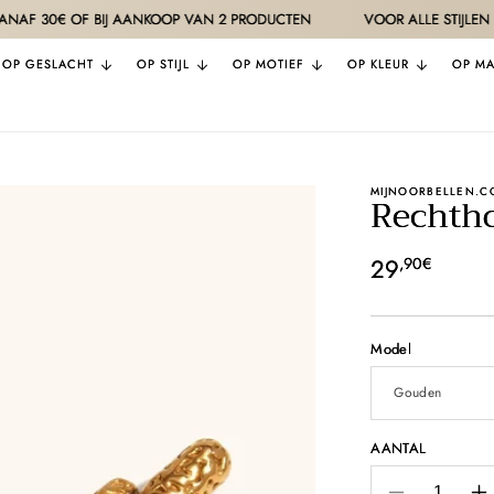
 OF BIJ AANKOOP VAN 2 PRODUCTEN
VOOR ALLE STIJLEN
KW
OP GESLACHT
OP STIJL
OP MOTIEF
OP KLEUR
OP MA
MIJNOORBELLEN.C
Rechtho
Normale
29
,90€
prijs
Model
AANTAL