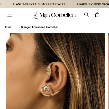
METEEN
KLANTENSERVICE 5 DAGEN PER WEEK
GRATIS LEVERING VANAF 3
NAAR DE
CONTENT
Winkelwagen
Home
Slangen Kraakbeen Oorbellen
 DIRECT NAAR
ODUCTINFORMATIE