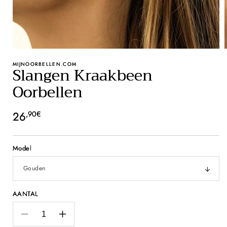
MIJNOORBELLEN.COM
Slangen Kraakbeen
Oorbellen
Normale
26
,90€
prijs
Model
AANTAL
Aantal
Aantal