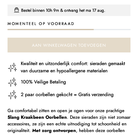
verlagen
verhogen
voor
voor
Bestel binnen
10h 9m
& ontvang het
ma 17 aug.
Slangen
Slangen
Kraakbeen
Kraakbeen
MOMENTEEL OP VOORRAAD
Oorbellen
Oorbellen
AAN WINKELWAGEN TOEVOEGEN
Kwaliteit en uitzonderlijk comfort: sieraden gemaakt
van duurzame en hypoallergene materialen
100% Veilige Betaling
2 paar oorbellen gekocht = Gratis verzending
Ga comfortabel zitten en open je ogen voor onze prachtige
Slang Kraakbeen Oorbellen
. Deze sieraden zijn niet zomaar
accessoires, ze zijn een echte uitnodiging tot schoonheid en
originaliteit.
Met zorg ontworpen
, hebben deze oorbellen