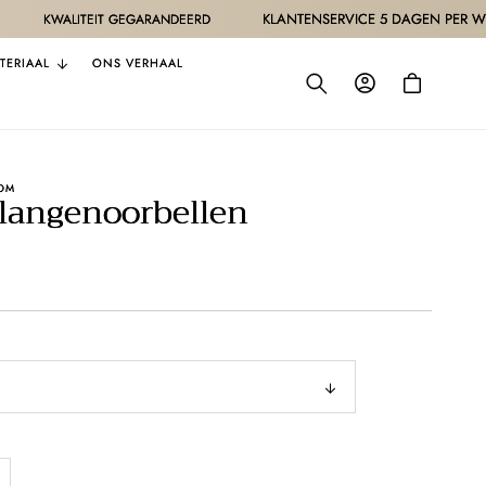
KLANTENSERVICE 5 DAGEN PER WEEK
ITEIT GEGARANDEERD
TERIAAL
ONS VERHAAL
Inloggen
Winkelwagen
OM
langenoorbellen