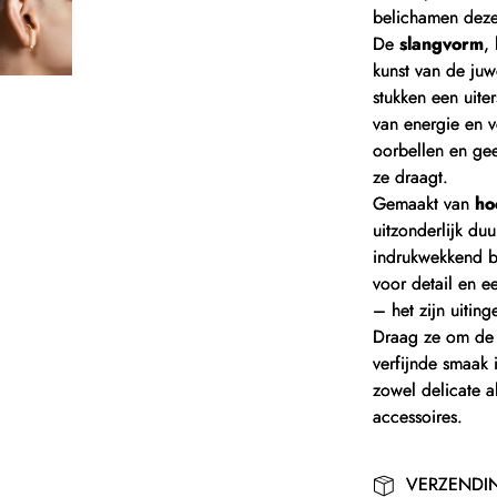
belichamen deze 
De
slangvorm
,
kunst van de ju
stukken een uiter
van energie en v
oorbellen en ge
ze draagt.
Gemaakt van
ho
uitzonderlijk d
indrukwekkend b
voor detail en e
– het zijn uiting
Draag ze om de a
verfijnde smaak
zowel delicate a
accessoires.
VERZENDI