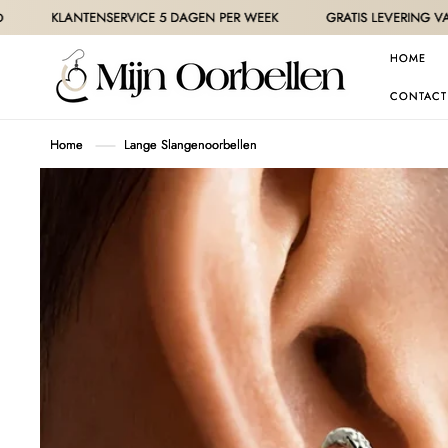
METEEN
ANTENSERVICE 5 DAGEN PER WEEK
GRATIS LEVERING VANAF 30€ O
NAAR DE
CONTENT
HOME
CONTACT
Home
Lange Slangenoorbellen
GA DIRECT NAAR
PRODUCTINFORMATIE