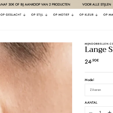
F BIJ AANKOOP VAN 2 PRODUCTEN
VOOR ALLE STIJLEN
KWAL
OP GESLACHT
OP STIJL
OP MOTIEF
OP KLEUR
OP MA
MIJNOORBELLEN.C
Lange S
Normale
24
,90€
prijs
Model
AANTAL