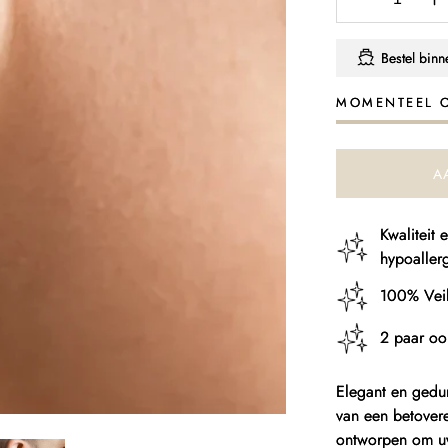
Aantal
A
verlagen
v
voor
v
Bestel bin
Lange
L
Slangenoor
S
MOMENTEEL 
A
Kwaliteit
hypoaller
100% Veil
2 paar oo
Elegant en gedu
van een betover
ontworpen om uw 