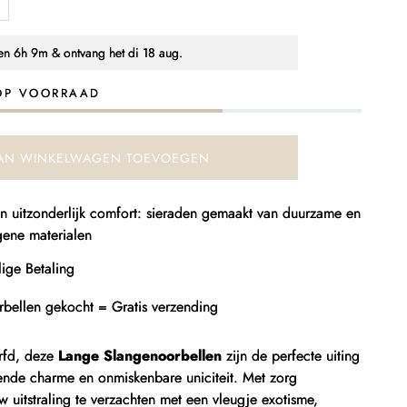
antal
erhogen
oor
nen
6h 9m
& ontvang het
di 18 aug.
ange
bellen
langenoorbellen
OP VOORRAAD
AN WINKELWAGEN TOEVOEGEN
 en uitzonderlijk comfort: sieraden gemaakt van duurzame en
gene materialen
ige Betaling
rbellen gekocht = Gratis verzending
rfd, deze
Lange Slangenoorbellen
zijn de perfecte uiting
ende charme en onmiskenbare uniciteit. Met zorg
uitstraling te verzachten met een vleugje exotisme,