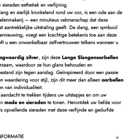
sieraden esthetiek en verfijning.
 lang en sierlijk kronkelend rond uw oor, is een ode aan de
welenmakerij – een minutieus vakmanschap dat deze
st aantrekkelijke uitstraling geeft. De slang, een symbool
ernieuwing, voegt een krachtige betekenis toe aan deze
eft u een onwankelbaar zelfvertrouwen telkens wanneer u
ogwaardig zilver
, zijn deze
Lange Slangenoorbellen
uurzaam, waardoor ze hun glans behouden en
estand zijn tegen aanslag. Geïnspireerd door een passie
en waardering voor stijl, zijn dit meer dan alleen
oorbellen
en van individualiteit.
andacht te trekken tijdens uw uitstapjes en om uw
 in
mode en sieraden
te tonen. Herontdek uw liefde voor
ls opvallende sieraden met deze verfijnde en gedurfde
NFORMATIE