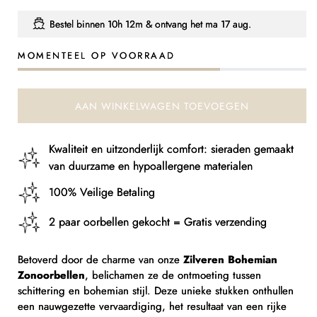
verlagen
verhogen
voor
voor
Bestel binnen
10h 12m
& ontvang het
ma 17 aug.
Zilveren
Zilveren
Boheemse
Boheemse
MOMENTEEL OP VOORRAAD
Zonoorbellen
Zonoorbellen
AAN WINKELWAGEN TOEVOEGEN
Kwaliteit en uitzonderlijk comfort: sieraden gemaakt
van duurzame en hypoallergene materialen
100% Veilige Betaling
2 paar oorbellen gekocht = Gratis verzending
Betoverd door de charme van onze
Zilveren Bohemian
Zonoorbellen
, belichamen ze de ontmoeting tussen
schittering en bohemian stijl. Deze unieke stukken onthullen
een nauwgezette vervaardiging, het resultaat van een rijke