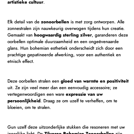
artistieke cultuur
.
Elk detail van de
zonoorbellen
is met zorg ontworpen. Alle
zonnestralen zijn nauwkeurig overwogen tijdens hun creatie.
Gemaakt van
hoogwaardig sterling zilver
, garanderen deze
oorbellen optimale duurzaamheid en een ongeëvenaarde
glans. Hun bohemian esthetiek onderscheidt zich door een
prachtige gepatineerde afwerking, voor een authentiek en
etnisch effect.
Deze oorbellen stralen een
gloed van warmte en positiviteit
uit. Ze zijn veel meer dan een eenvoudig accessoire; ze
vertegenwoordigen een ware
expressie van uw
persoonlijkheid
. Draag ze om uzelf te verheffen, om te
bloeien, om te stralen.
Gun uzelf deze uitzonderlijke stukken die resoneren met uw
innerlijke licht. De
Zilveren Bohemian Zonoorbellen
zijn