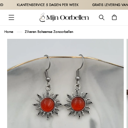
METEEN
KLANTENSERVICE 5 DAGEN PER WEEK
GRATIS LEVERING VANAF 
NAAR DE
CONTENT
Winkelwagen
Home
Zilveren Boheemse Zonoorbellen
 DIRECT NAAR
ODUCTINFORMATIE