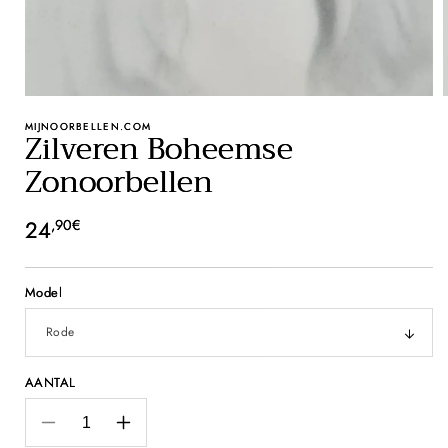
MIJNOORBELLEN.COM
Zilveren Boheemse
Zonoorbellen
Normale
24
,90€
prijs
Model
AANTAL
Aantal
Aantal