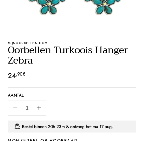
MIJNOORBELLEN.COM
Oorbellen Turkoois Hanger
Zebra
Normale
24
,90€
prijs
AANTAL
Aantal
Aantal
verlagen
verhogen
voor
voor
Bestel binnen
20h 23m
& ontvang het
ma 17 aug.
Oorbellen
Oorbellen
Turkoois
Turkoois
MOMENTEEL OP VOORRAAD