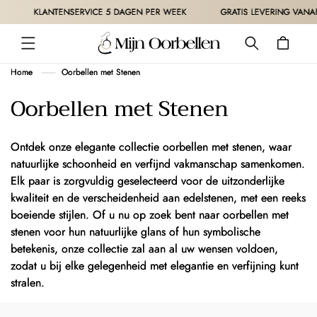
METEEN
KLANTENSERVICE 5 DAGEN PER WEEK
GRATIS LEVERING VANAF 30€
NAAR DE
CONTENT
Winkelwagen
Home
Oorbellen met Stenen
C
Oorbellen met Stenen
o
l
Ontdek onze elegante collectie oorbellen met stenen, waar
natuurlijke schoonheid en verfijnd vakmanschap samenkomen.
l
Elk paar is zorgvuldig geselecteerd voor de uitzonderlijke
e
kwaliteit en de verscheidenheid aan edelstenen, met een reeks
c
boeiende stijlen. Of u nu op zoek bent naar oorbellen met
stenen voor hun natuurlijke glans of hun symbolische
t
betekenis, onze collectie zal aan al uw wensen voldoen,
i
zodat u bij elke gelegenheid met elegantie en verfijning kunt
stralen.
e