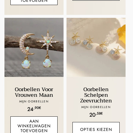
TOEVOEGEN
Oorbellen Voor
Oorbellen
Vrouwen Maan
Schelpen
Zeevruchten
Verkoper:
MIJN OORBELLEN
Verkoper:
MIJN OORBELLEN
Normale
,90€
24
Normale
,58€
20
prijs
AAN
prijs
WINKELWAGEN
OPTIES KIEZEN
TOEVOEGEN