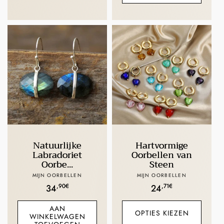
Natuurlijke
Hartvormige
Labradoriet
Oorbellen van
Oorbe...
Steen
Verkoper:
Verkoper:
MIJN OORBELLEN
MIJN OORBELLEN
Normale
,90€
Normale
,71€
34
24
prijs
prijs
AAN
OPTIES KIEZEN
WINKELWAGEN