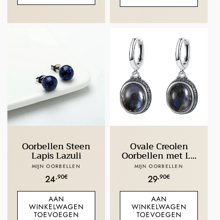
Oorbellen Steen
Ovale Creolen
Lapis Lazuli
Oorbellen met L...
Verkoper:
Verkoper:
MIJN OORBELLEN
MIJN OORBELLEN
Normale
,90€
Normale
,90€
24
29
prijs
prijs
AAN
AAN
WINKELWAGEN
WINKELWAGEN
TOEVOEGEN
TOEVOEGEN