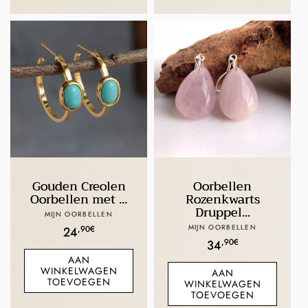
Gouden Creolen
Oorbellen
Oorbellen met ...
Rozenkwarts
Druppel...
Verkoper:
MIJN OORBELLEN
Verkoper:
MIJN OORBELLEN
Normale
,90€
24
Normale
,90€
34
prijs
AAN
prijs
WINKELWAGEN
AAN
TOEVOEGEN
WINKELWAGEN
TOEVOEGEN