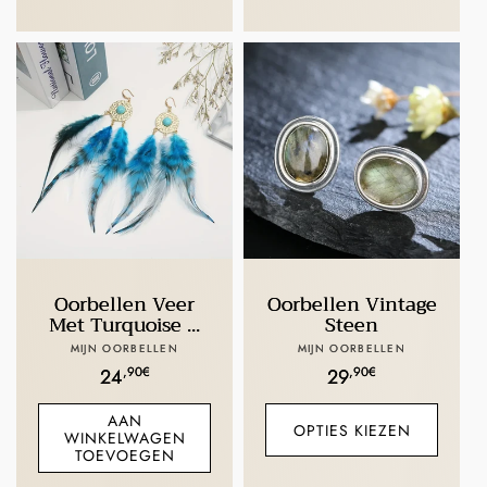
Oorbellen Veer
Oorbellen Vintage
Met Turquoise ...
Steen
Verkoper:
Verkoper:
MIJN OORBELLEN
MIJN OORBELLEN
Normale
,90€
Normale
,90€
24
29
prijs
prijs
AAN
OPTIES KIEZEN
WINKELWAGEN
TOEVOEGEN