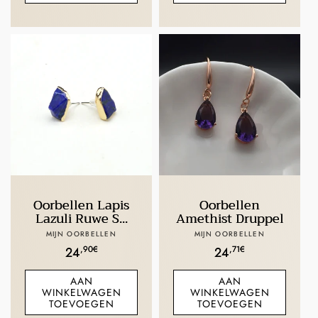
Oorbellen Lapis
Oorbellen
Lazuli Ruwe S...
Amethist Druppel
Verkoper:
Verkoper:
MIJN OORBELLEN
MIJN OORBELLEN
Normale
,90€
Normale
,71€
24
24
prijs
prijs
AAN
AAN
WINKELWAGEN
WINKELWAGEN
TOEVOEGEN
TOEVOEGEN