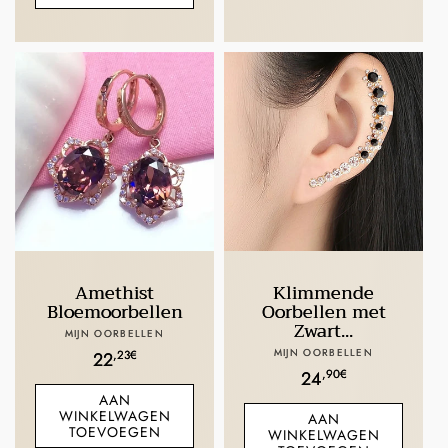
Amethist
Klimmende
Bloemoorbellen
Oorbellen met
Zwart...
Verkoper:
MIJN OORBELLEN
Verkoper:
MIJN OORBELLEN
Normale
,23€
22
Normale
,90€
24
prijs
AAN
prijs
WINKELWAGEN
AAN
TOEVOEGEN
WINKELWAGEN