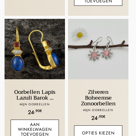
TOEVOEGEN
Oorbellen Lapis
Zilveren
Lazuli Barok ...
Boheemse
Zonoorbellen
Verkoper:
MIJN OORBELLEN
Verkoper:
MIJN OORBELLEN
Normale
,90€
24
Normale
,90€
24
prijs
AAN
prijs
WINKELWAGEN
OPTIES KIEZEN
TOEVOEGEN