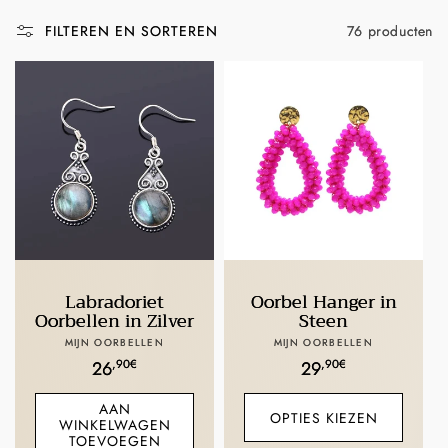
:
76 producten
FILTEREN EN SORTEREN
Labradoriet
Oorbel Hanger in
Oorbellen in Zilver
Steen
Verkoper:
Verkoper:
MIJN OORBELLEN
MIJN OORBELLEN
Normale
,90€
Normale
,90€
26
29
prijs
prijs
AAN
OPTIES KIEZEN
WINKELWAGEN
TOEVOEGEN