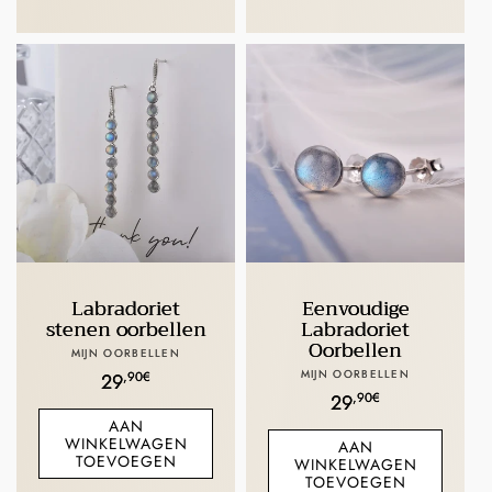
Labradoriet
Eenvoudige
stenen oorbellen
Labradoriet
Oorbellen
Verkoper:
MIJN OORBELLEN
Verkoper:
MIJN OORBELLEN
Normale
,90€
29
Normale
,90€
29
prijs
AAN
prijs
WINKELWAGEN
AAN
TOEVOEGEN
WINKELWAGEN
TOEVOEGEN